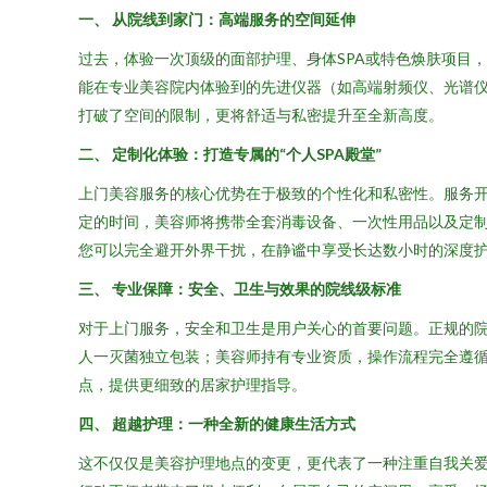
一、 从院线到家门：高端服务的空间延伸
过去，体验一次顶级的面部护理、身体SPA或特色焕肤项目
能在专业美容院内体验到的先进仪器（如高端射频仪、光谱
打破了空间的限制，更将舒适与私密提升至全新高度。
二、 定制化体验：打造专属的“个人SPA殿堂”
上门美容服务的核心优势在于极致的个性化和私密性。服务
定的时间，美容师将携带全套消毒设备、一次性用品以及定
您可以完全避开外界干扰，在静谧中享受长达数小时的深度
三、 专业保障：安全、卫生与效果的院线级标准
对于上门服务，安全和卫生是用户关心的首要问题。正规的
人一灭菌独立包装；美容师持有专业资质，操作流程完全遵
点，提供更细致的居家护理指导。
四、 超越护理：一种全新的健康生活方式
这不仅仅是美容护理地点的变更，更代表了一种注重自我关