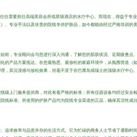
，往往需要前往高端美容会所或星级酒店的水疗中心。而现在，得益于专
仪）、专业手法以及珍贵的院线专供护肤品，如今都能由经过严格培训的
开始前，专业顾问会与您进行深入沟通，了解您的肌肤状况、近期疲惫点
制化的产品方案抵达。在您最熟悉、最放松的家庭环境中，从氛围营造（
护理，其沉浸感与放松效果，丝毫不亚于在巴厘岛或瑞士的顶级水疗中心
院线级上门服务提供商，对此有着严格的标准：所有仪器设备均经过安全
循院线标准。所使用的护肤产品均为院线专业渠道的正品，确保其活性成
爱、追求效率与品质并存的生活方式。它为忙碌的商务人士节省了通勤时